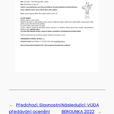
←
Předchozí:
Slavnostní
Následující:
VODA
předávání ocenění
BEROUNKA 2022
→