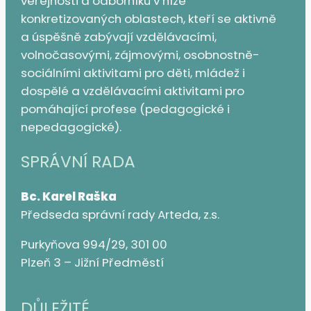
veřejnosti a odborníků v níže
konkretizovaných oblastech, kteří se aktivně
a úspěšně zabývají vzdělávacími,
volnočasovými, zájmovými, osobnostně-
sociálními aktivitami pro děti, mládež i
dospělé a vzdělávacími aktivitami pro
pomáhající profese (pedagogické i
nepedagogické).
SPRÁVNÍ RADA
Bc. Karel Raška
Předseda správní rady Arteda, z.s.
Purkyňova 994/29, 301 00
Plzeň 3 – Jižní Předměstí
DŮLEŽITÉ