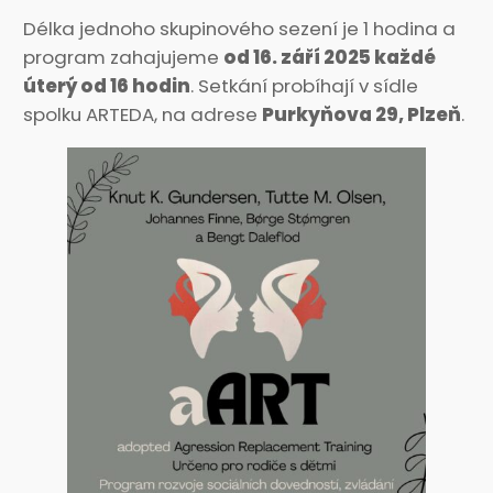
Délka jednoho skupinového sezení je 1 hodina a
program zahajujeme
od 16. září 2025 každé
úterý od 16 hodin
. Setkání probíhají v sídle
spolku ARTEDA, na adrese
Purkyňova 29, Plzeň
.