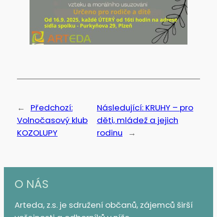
←
Předchozí:
Následující:
KRUHY – pro
Volnočasový klub
děti, mládež a jejich
KOZOLUPY
rodinu
→
O NÁS
Arteda, z.s. je sdružení občanů, zájemců širší